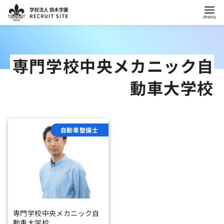
コ
ン
テ
専門学校中央メカニック自
ン
動車大学校
ツ
へ
移
動
自動車整備士
専門学校中央メカニック自
動車大学校