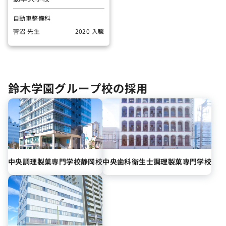
自動車整備科
菅沼 先生
2020 入職
鈴木学園グループ校の採用
中央調理製菓
専門学校静岡校
中央歯科衛生士
調理製菓専門学校